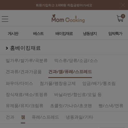
회원가입하고 2,000원 적립금받아가세요
0
게시판
베스트
배이킹재료
냉동생지
임박특가
홈베이킹재료
밀가루/쌀가루/곡분류
믹스류/당류/소금/소스
견과류/견과가공품
건과/잼/퓨레/스프레드
파우더/다이스
첨가물/팽창응고제
앙금/배기/통조림
장식재료/색소/토핑류
바닐라빈/향신료/오일 등
유제품/유지/크림류
초콜릿/가나슈/초코팬
빵/스낵/면류
건과
잼
퓨레/스프레드
냉동과일/기타