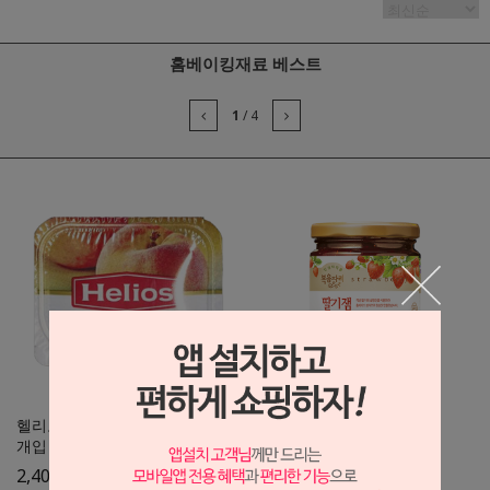
홈베이킹재료 베스트
1
/
4
헬리오스 복숭아잼 포션 25gX10
복음자리 딸기잼 380g
개입
4,700
원
2,400
원