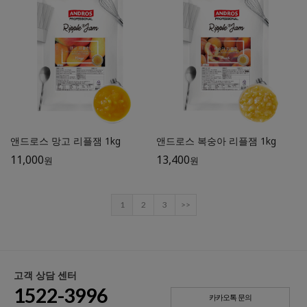
앤드로스 망고 리플잼 1kg
앤드로스 복숭아 리플잼 1kg
11,000
13,400
원
원
1
2
3
>>
고객 상담 센터
1522-3996
카카오톡 문의