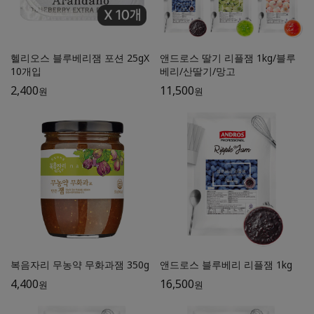
헬리오스 블루베리잼 포션 25gX
앤드로스 딸기 리플잼 1kg/블루
10개입
베리/산딸기/망고
2,400
11,500
원
원
복음자리 무농약 무화과잼 350g
앤드로스 블루베리 리플잼 1kg
4,400
16,500
원
원