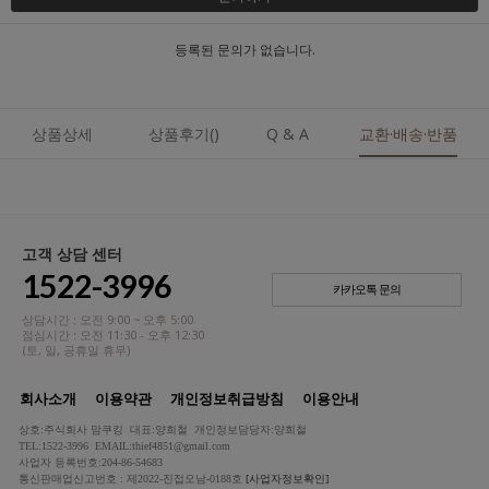
등록된 문의가 없습니다.
상품상세
상품후기()
Q & A
교환·배송·반품
고객 상담 센터
1522-3996
카카오톡 문의
상담시간 : 오전 9:00 ~ 오후 5:00
점심시간 : 오전 11:30 - 오후 12:30
(토, 일, 공휴일 휴무)
회사소개
이용약관
개인정보취급방침
이용안내
상호:주식회사 맘쿠킹 대표:양희철 개인정보담당자:양희철
TEL:1522-3996 EMAIL:thief4851@gmail.com
사업자 등록번호:204-86-54683
통신판매업신고번호 : 제2022-진접오남-0188호
[사업자정보확인]