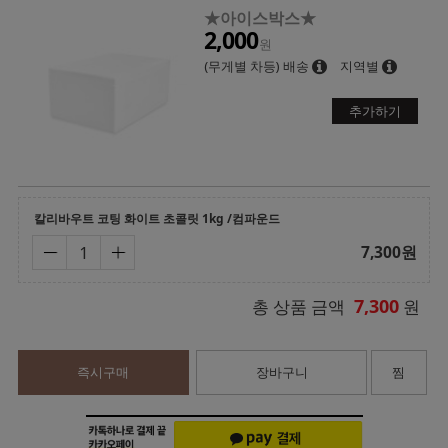
★아이스박스★
2,000
원
(무게별 차등) 배송
지역별
추가하기
칼리바우트 코팅 화이트 초콜릿 1kg /컴파운드
7,300
원
7,300
총 상품 금액
원
즉시구매
장바구니
찜