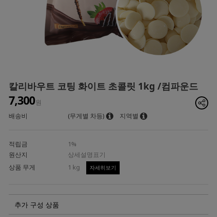
칼리바우트 코팅 화이트 초콜릿 1kg /컴파운드
7,300
원
배송비
(무게별 차등)
지역별
적립금
1%
원산지
상세설명표기
상품 무게
1 kg
자세히보기
추가 구성 상품