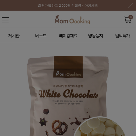
회원가입하고 2,000원 적립금받아가세요
0
게시판
베스트
배이킹재료
냉동생지
임박특가