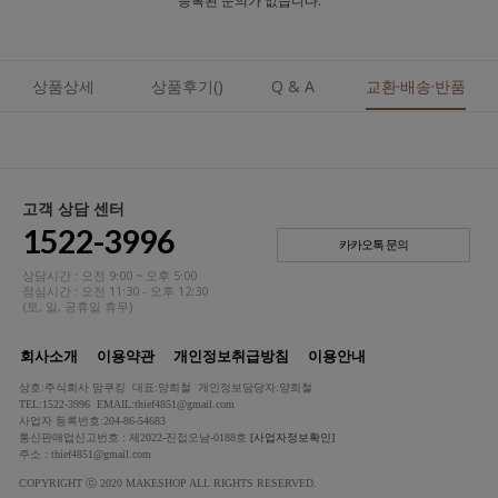
등록된 문의가 없습니다.
상품상세
상품후기()
Q & A
교환·배송·반품
고객 상담 센터
1522-3996
카카오톡 문의
상담시간 : 오전 9:00 ~ 오후 5:00
점심시간 : 오전 11:30 - 오후 12:30
(토, 일, 공휴일 휴무)
회사소개
이용약관
개인정보취급방침
이용안내
상호:주식회사 맘쿠킹 대표:양희철 개인정보담당자:양희철
TEL:1522-3996 EMAIL:thief4851@gmail.com
사업자 등록번호:204-86-54683
통신판매업신고번호 : 제2022-진접오남-0188호
[사업자정보확인]
주소 : thief4851@gmail.com
COPYRIGHT ⓒ 2020 MAKESHOP ALL RIGHTS RESERVED.