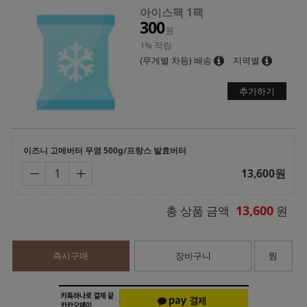
아이스팩 1팩
300
원
1% 적립
(무게별 차등) 배송
지역별
추가하기
이즈니 고메버터 무염 500g/프랑스 발효버터
13,600
원
13,600
총 상품 금액
원
즉시구매
장바구니
찜