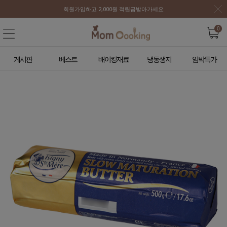
회원가입하고 2,000원 적립금받아가세요
0
게시판
베스트
배이킹재료
냉동생지
임박특가