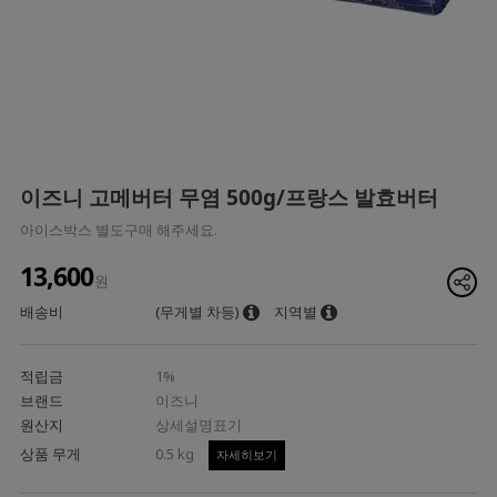
이즈니 고메버터 무염 500g/프랑스 발효버터
아이스박스 별도구매 해주세요.
13,600
원
배송비
(무게별 차등)
지역별
적립금
1%
브랜드
이즈니
원산지
상세설명표기
상품 무게
0.5 kg
자세히보기