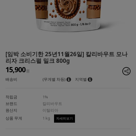
[임박 소비기한 25년11월26일] 칼리바우트 모나
리자 크리스펄 밀크 800g
15,900
원
배송비
(무게별 차등)
지역별
적립금
1%
브랜드
칼리바우트
원산지
이탈리아
상품 무게
1 kg
자세히보기