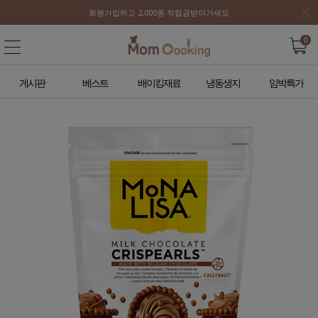
회원가입하고 2,000원 적립금받아가세요
0
게시판
베스트
배이킹재료
냉동생지
임박특가