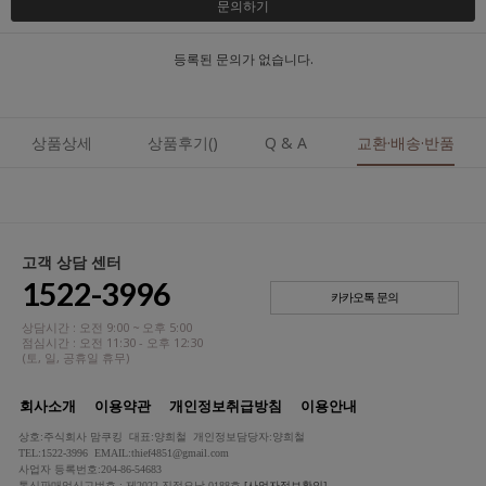
문의하기
등록된 문의가 없습니다.
상품상세
상품후기()
Q & A
교환·배송·반품
고객 상담 센터
1522-3996
카카오톡 문의
상담시간 : 오전 9:00 ~ 오후 5:00
점심시간 : 오전 11:30 - 오후 12:30
(토, 일, 공휴일 휴무)
회사소개
이용약관
개인정보취급방침
이용안내
상호:주식회사 맘쿠킹 대표:양희철 개인정보담당자:양희철
TEL:1522-3996 EMAIL:thief4851@gmail.com
사업자 등록번호:204-86-54683
통신판매업신고번호 : 제2022-진접오남-0188호
[사업자정보확인]