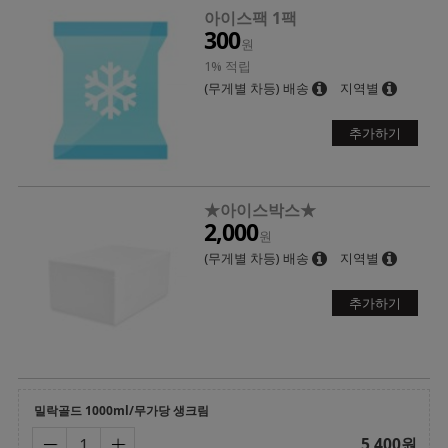
아이스팩 1팩
300
원
1% 적립
(무게별 차등) 배송
지역별
추가하기
★아이스박스★
2,000
원
(무게별 차등) 배송
지역별
추가하기
밀락골드 1000ml/무가당 생크림
5,400
원