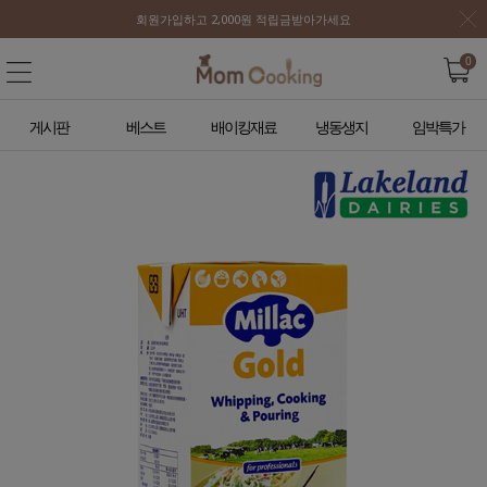
회원가입하고 2,000원 적립금받아가세요
0
게시판
베스트
배이킹재료
냉동생지
임박특가