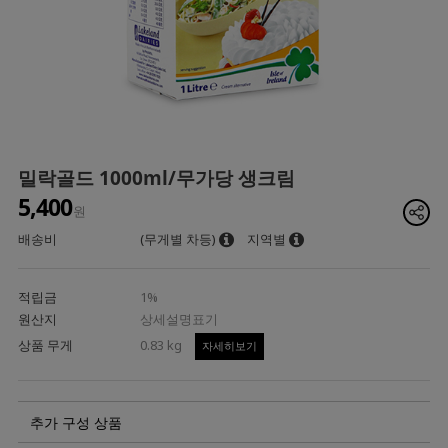
밀락골드 1000ml/무가당 생크림
5,400
원
배송비
(무게별 차등)
지역별
적립금
1%
원산지
상세설명표기
상품 무게
0.83 kg
자세히보기
추가 구성 상품