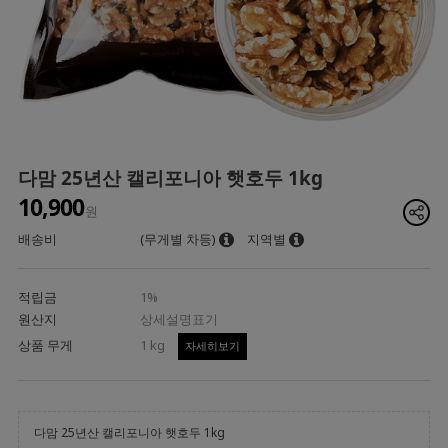
다맘 25년산 캘리포니아 햇호두 1kg
10,900
원
배송비
(무게별 차등)
지역별
적립금
1%
원산지
상세설명표기
상품 무게
1 kg
자세히보기
다맘 25년산 캘리포니아 햇호두 1kg