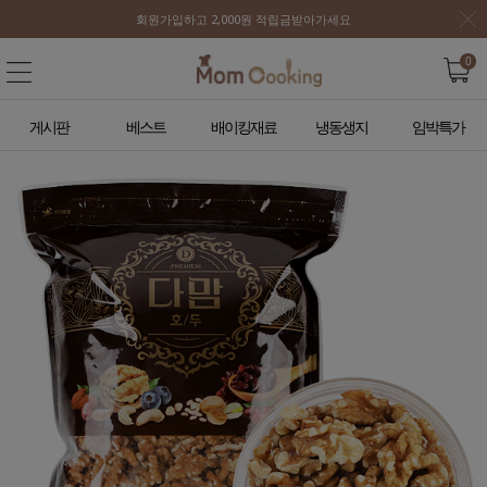
회원가입하고 2,000원 적립금받아가세요
0
게시판
베스트
배이킹재료
냉동생지
임박특가