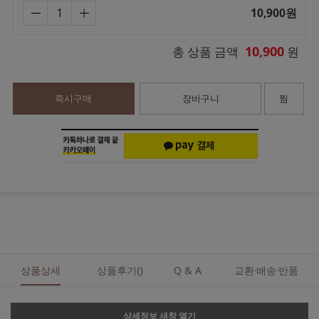
10,900
원
10,900
총 상품 금액
원
즉시구매
장바구니
찜
상품상세
상품후기()
Q & A
교환·배송·반품
상세정보 새창 열기