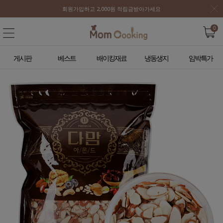
회원가입하고 2,000원 적립금받아가세요
0
게시판
베스트
배이킹재료
냉동생지
임박특가