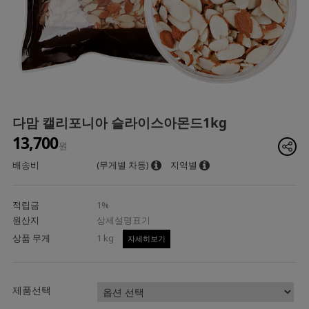
다맘 캘리포니아 슬라이스아몬드1kg
13,700
원
배송비
(무게별 차등)
지역별
적립금
1%
원산지
상세설명표기
상품 무게
1 kg
자세히보기
제품선택