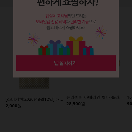
특가,임박상품
슈라이버 아메리칸 체다 슬라이스 치즈 2.27kg (184매)
[소비기한:2026년8월12일] 대두식품 백옥앙금 55M 1kg/백앙금
28,500
원
900
2,000
원