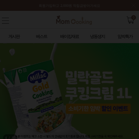
회원가입하고 2,000원 적립금받아가세요
0
게시판
베스트
배이킹재료
냉동생지
임박특가
4
/
10