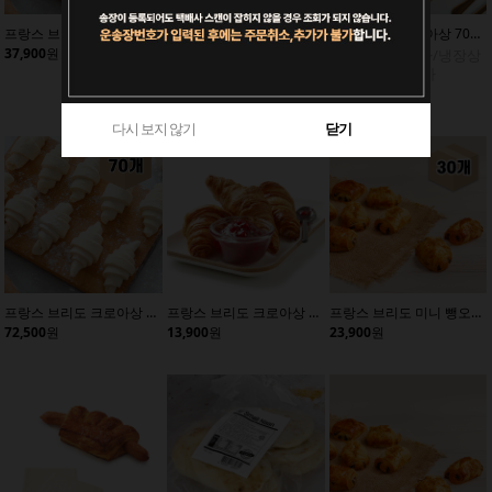
프랑스 브리도 크로아상 60gx35개/냉동생지/냉동빵
프랑스 브리도 미니크로아상 25gx80개/냉동생지/빵
델리프랑스 크로아상 70gx60개/냉동생지/크로핀/크로플
37,900
원
42,500
원
제주도 배송불가/냉장상
품과 합배송 불가
76,900
원
다시 보지 않기
닫기
다시 보지 않기
다시 보지 않기
닫기
닫기
프랑스 브리도 크로아상 60gx70개/냉동생지/냉동빵
프랑스 브리도 크로아상 60gx10개/냉동생지
프랑스 브리도 미니 뺑오쇼콜라 28gx30개/냉동생지/빵
72,500
원
13,900
원
23,900
원