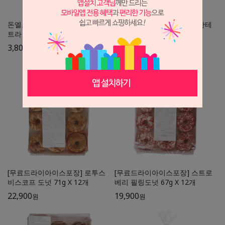
돈엘로이 초리조 팜플로나 엑스
돈엘로이 초리조 카세로 피칸테
트라 슬라이스 90g
250g
3,800
8,400
원
원
[무료드라이아이스포장] 로투스
[무료드라이아이스포장] 스트로
비스코프 도넛 71g X 12개
베리 필링도넛 67g X 12개
22,900
19,900
원
원