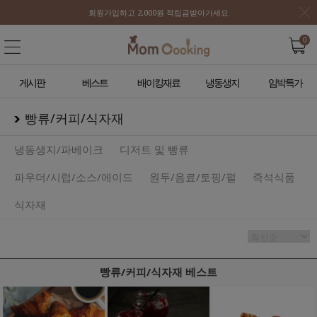
회원가입하고 2,000원 적립금받아가세요
0
게시판
베스트
배이킹재료
냉동생지
임박특가
빵류/커피/식자재
냉동생지/파베이크
디저트 및 빵류
파우더/시럽/소스/에이드
원두/음료/토핑/펄
즉석식품
식자재
빵류/커피/식자재 베스트