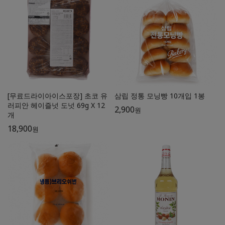
[무료드라이아이스포장] 초코 유
삼립 정통 모닝빵 10개입 1봉
러피안 헤이즐넛 도넛 69g X 12
2,900
원
개
18,900
원