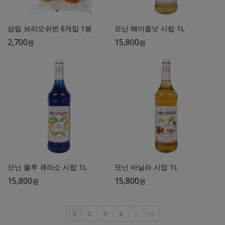
삼립 브리오쉬번 6개입 1봉
모닌 헤이즐넛 시럽 1L
2,700
15,800
원
원
모닌 블루 큐라소 시럽 1L
모닌 바닐라 시럽 1L
15,800
15,800
원
원
1
2
3
4
>
>>