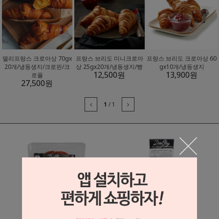
델리프랑스 크로아상 70gx
프랑스 브리도 미니크로아
프랑스 브리도 크로아상 60
20개/냉동생지/크로핀/크
상 25gx20개/냉동생지/빵
gx10개/냉동생지
12,500
원
13,900
원
로플
27,500
원
1
/
1