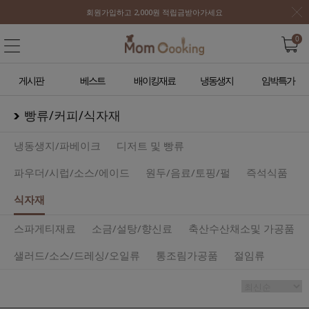
회원가입하고 2,000원 적립금받아가세요
0
게시판
베스트
배이킹재료
냉동생지
임박특가
빵류/커피/식자재
냉동생지/파베이크
디저트 및 빵류
파우더/시럽/소스/에이드
원두/음료/토핑/펄
즉석식품
식자재
스파게티재료
소금/설탕/향신료
축산수산채소및 가공품
샐러드/소스/드레싱/오일류
통조림가공품
절임류