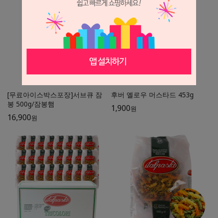
[무료아이스박스포장]서브큐 잠
후버 옐로우 머스타드 453g
봉 500g/잠봉햄
1,900
원
16,900
원