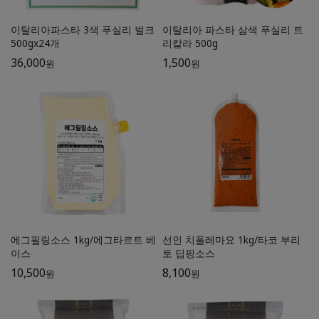
이탈리아파스타 3색 푸실리 벌크
이탈리아 파스타 삼색 푸실리 트
500gx24개
리칼라 500g
36,000
1,500
원
원
에그필링소스 1kg/에그타르트 베
선인 치폴레마요 1kg/타코 부리
이스
토 딥핑소스
10,500
8,100
원
원