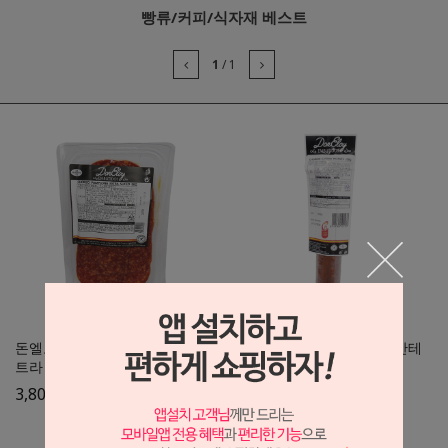
빵류/커피/식자재 베스트
1
/
1
돈엘로이 초리조 팜플로나 엑스
돈엘로이 초리조 카세로 피칸테
트라 슬라이스 90g
250g
3,800
8,400
원
원