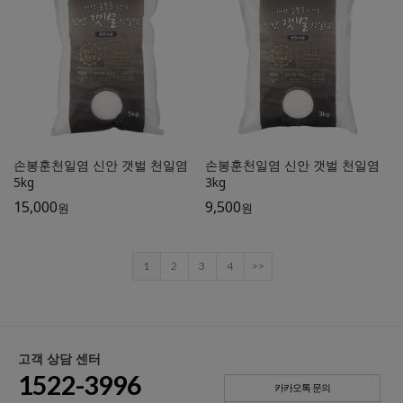
손봉훈천일염 신안 갯벌 천일염
손봉훈천일염 신안 갯벌 천일염
5kg
3kg
15,000
9,500
원
원
1
2
3
4
>>
고객 상담 센터
1522-3996
카카오톡 문의