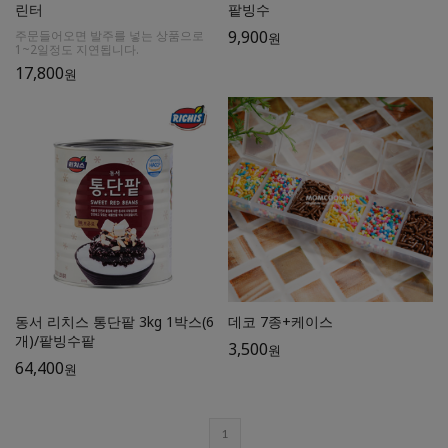
린터
팥빙수
9,900
주문들어오면 발주를 넣는 상품으로
원
1~2일정도 지연됩니다.
17,800
원
동서 리치스 통단팥 3kg 1박스(6
데코 7종+케이스
개)/팥빙수팥
3,500
원
64,400
원
1