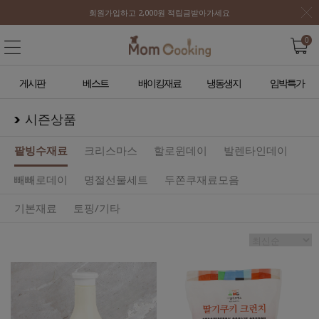
회원가입하고 2,000원 적립금받아가세요
0
게시판
베스트
배이킹재료
냉동생지
임박특가
시즌상품
팥빙수재료
크리스마스
할로윈데이
발렌타인데이
빼빼로데이
명절선물세트
두쫀쿠재료모음
기본재료
토핑/기타