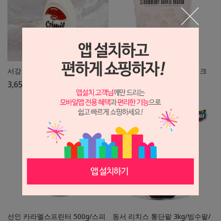
서강 크리밀 연유 500g
딸기크런치 1kg/크런키/쿠키크
런치
3,650
원
12,500
원
선인 카라멜스프린터 500g/스피
동서 리치스 통단팥 3kg/빙수팥/