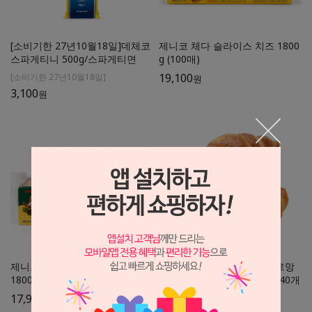
[소비기한 27년10월18일]데체코
제니코 체다 슬라이스 치즈 1800
스파게티니 500g/스파게티면
g (100매)
19,100
[소비기한 27년10월18일]
원
3,100
원
제니코 베이커리 슬라이스 치즈
[무료드라이아이스포장] 구르망
1800g (100매)
스 미니 크루아상 18% 25gx40개
입
17,900
원