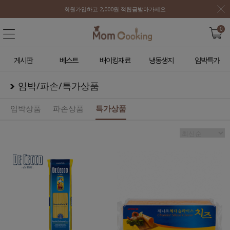
회원가입하고 2,000원 적립금받아가세요
0
게시판
베스트
배이킹재료
냉동생지
임박특가
임박/파손/특가상품
임박상품
파손상품
특가상품