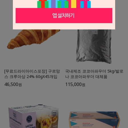
19,900
원
[무료드라이아이스포장] 구르망
국내제조 코코아파우더 5kg/발로
스 크루아상 24% 60gX45개입
나 코코아파우더 대체품
46,500
115,000
원
원