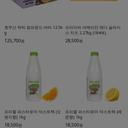
호주산 락틱 컴파운드 버터 12.5k
슈라이버 아메리칸 체다 슬라이
g
스 치즈 2.27kg (184매)
125,700
28,500
원
원
프리젤 파스타로마 익스트랙 (오
프리젤 파스타로마 익스트랙 (레
렌지향) 1kg
몬향) 1kg
18,500
18,500
원
원