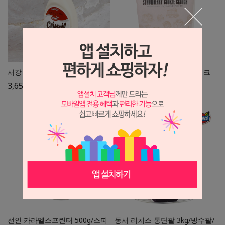
서강 크리밀 연유 500g
딸기크런치 1kg/크런키/쿠키크
런치
3,650
원
12,500
원
선인 카라멜스프린터 500g/스피
동서 리치스 통단팥 3kg/빙수팥/