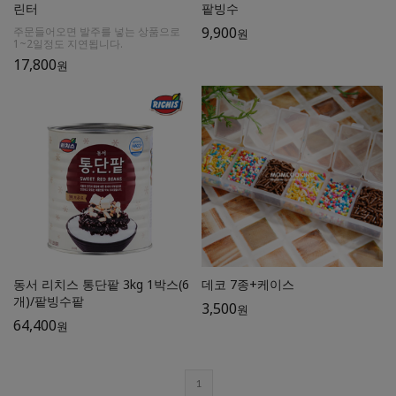
린터
팥빙수
9,900
주문들어오면 발주를 넣는 상품으로
원
1~2일정도 지연됩니다.
17,800
원
동서 리치스 통단팥 3kg 1박스(6
데코 7종+케이스
개)/팥빙수팥
3,500
원
64,400
원
1