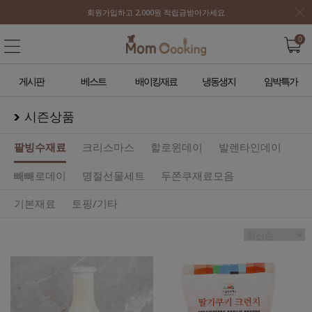
회원가입하고 2,000원 적립금받아가세요
0
게시판
베스트
배이킹재료
냉동생지
임박특가
시즌상품
팥빙수재료
크리스마스
할로윈데이
발렌타인데이
빼빼로데이
명절선물세트
두쫀쿠재료모음
기본재료
토핑/기타